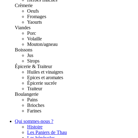
Crèmerie
Oeufs
Fromages
Yaourts
Viandes
Porc
Volaille
Mouton/agneau
Boissons
Jus
Sirops
Épicerie & Traiteur
Huiles et vinaigres
Epices et aromates
Épicerie sucrée
Traiteur
Boulangerie
Pains
Brioches
Farines
Qui sommes-nous ?
Histoire
Les Paniers de Thau
Les bénévoles