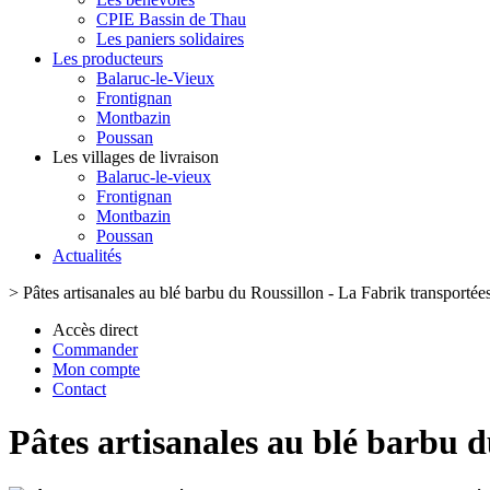
CPIE Bassin de Thau
Les paniers solidaires
Les producteurs
Balaruc-le-Vieux
Frontignan
Montbazin
Poussan
Les villages de livraison
Balaruc-le-vieux
Frontignan
Montbazin
Poussan
Actualités
>
Pâtes artisanales au blé barbu du Roussillon - La Fabrik transportées
Accès direct
Commander
Mon compte
Contact
Pâtes artisanales au blé barbu d