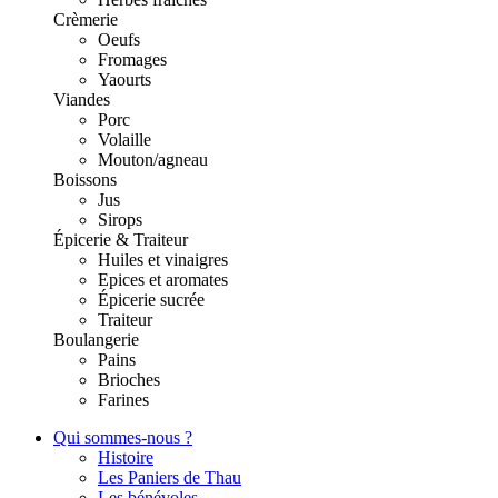
Crèmerie
Oeufs
Fromages
Yaourts
Viandes
Porc
Volaille
Mouton/agneau
Boissons
Jus
Sirops
Épicerie & Traiteur
Huiles et vinaigres
Epices et aromates
Épicerie sucrée
Traiteur
Boulangerie
Pains
Brioches
Farines
Qui sommes-nous ?
Histoire
Les Paniers de Thau
Les bénévoles