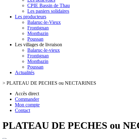
CPIE Bassin de Thau
Les paniers solidaires
Les producteurs
Balaruc-le-Vieux
Frontignan
Montbazin
Poussan
Les villages de livraison
Balaruc-le-vieux
Frontignan
Montbazin
Poussan
Actualités
>
PLATEAU DE PECHES ou NECTARINES
Accès direct
Commander
Mon compte
Contact
PLATEAU DE PECHES ou N