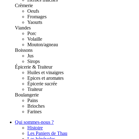
Crèmerie
Oeufs
Fromages
Yaourts
Viandes
Porc
Volaille
Mouton/agneau
Boissons
Jus
Sirops
Épicerie & Traiteur
Huiles et vinaigres
Epices et aromates
Épicerie sucrée
Traiteur
Boulangerie
Pains
Brioches
Farines
Qui sommes-nous ?
Histoire
Les Paniers de Thau
Les bénévoles