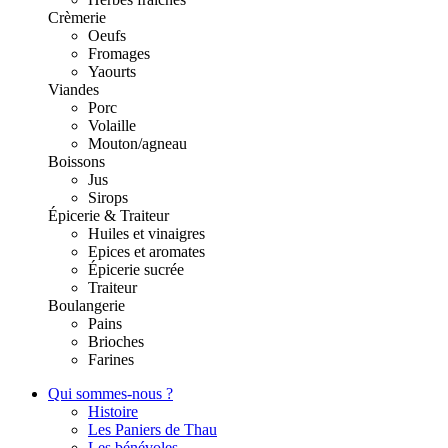
Crèmerie
Oeufs
Fromages
Yaourts
Viandes
Porc
Volaille
Mouton/agneau
Boissons
Jus
Sirops
Épicerie & Traiteur
Huiles et vinaigres
Epices et aromates
Épicerie sucrée
Traiteur
Boulangerie
Pains
Brioches
Farines
Qui sommes-nous ?
Histoire
Les Paniers de Thau
Les bénévoles