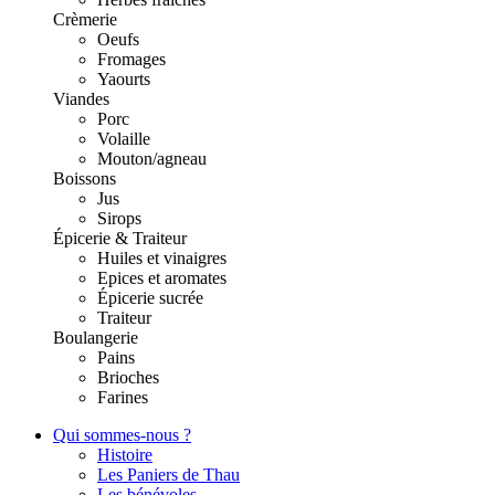
Crèmerie
Oeufs
Fromages
Yaourts
Viandes
Porc
Volaille
Mouton/agneau
Boissons
Jus
Sirops
Épicerie & Traiteur
Huiles et vinaigres
Epices et aromates
Épicerie sucrée
Traiteur
Boulangerie
Pains
Brioches
Farines
Qui sommes-nous ?
Histoire
Les Paniers de Thau
Les bénévoles