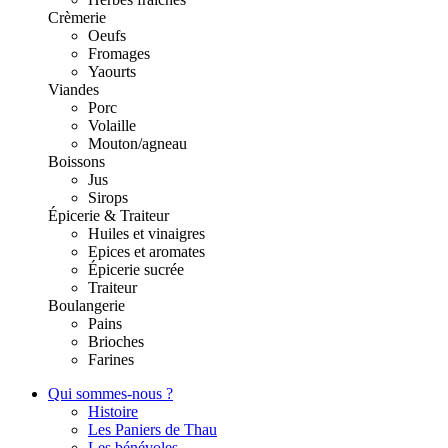
Crèmerie
Oeufs
Fromages
Yaourts
Viandes
Porc
Volaille
Mouton/agneau
Boissons
Jus
Sirops
Épicerie & Traiteur
Huiles et vinaigres
Epices et aromates
Épicerie sucrée
Traiteur
Boulangerie
Pains
Brioches
Farines
Qui sommes-nous ?
Histoire
Les Paniers de Thau
Les bénévoles