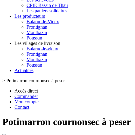
CPIE Bassin de Thau
Les paniers solidaires
Les producteurs
Balaruc-le-Vieux
Frontignan
Montbazin
Poussan
Les villages de livraison
Balaruc-le-vieux
Frontignan
Montbazin
Poussan
Actualités
>
Potimarron cournonsec à peser
Accès direct
Commander
Mon compte
Contact
Potimarron cournonsec à peser