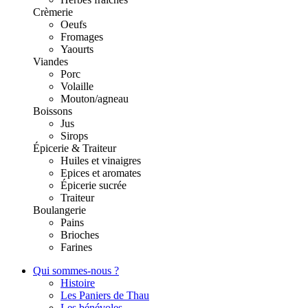
Crèmerie
Oeufs
Fromages
Yaourts
Viandes
Porc
Volaille
Mouton/agneau
Boissons
Jus
Sirops
Épicerie & Traiteur
Huiles et vinaigres
Epices et aromates
Épicerie sucrée
Traiteur
Boulangerie
Pains
Brioches
Farines
Qui sommes-nous ?
Histoire
Les Paniers de Thau
Les bénévoles