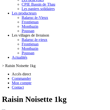
CPIE Bassin de Thau
Les paniers solidaires
Les producteurs
Balaruc-le-Vieux
Frontignan
Montbazin
Poussan
Les villages de livraison
Balaruc-le-vieux
Frontignan
Montbazin
Poussan
Actualités
>
Raisin Noisette 1kg
Accès direct
Commander
Mon compte
Contact
Raisin Noisette 1kg