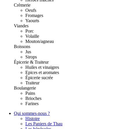
Crèmerie
Oeufs
Fromages
Yaourts
Viandes
Porc
Volaille
Mouton/agneau
Boissons
Jus
Sirops
Épicerie & Traiteur
Huiles et vinaigres
Epices et aromates
Épicerie sucrée
Traiteur
Boulangerie
Pains
Brioches
Farines
Qui sommes-nous ?
Histoire
Les Paniers de Thau
Les bénévoles