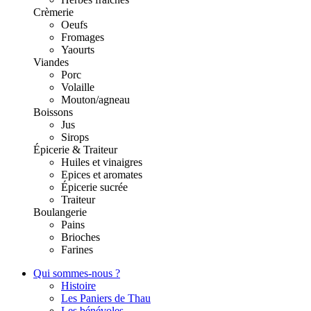
Crèmerie
Oeufs
Fromages
Yaourts
Viandes
Porc
Volaille
Mouton/agneau
Boissons
Jus
Sirops
Épicerie & Traiteur
Huiles et vinaigres
Epices et aromates
Épicerie sucrée
Traiteur
Boulangerie
Pains
Brioches
Farines
Qui sommes-nous ?
Histoire
Les Paniers de Thau
Les bénévoles