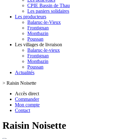
CPIE Bassin de Thau
Les paniers solidaires
Les producteurs
Balaruc-le-Vieux
Frontignan
Montbazin
Poussan
Les villages de livraison
Balaruc-le-vieux
Frontignan
Montbazin
Poussan
Actualités
>
Raisin Noisette
Accès direct
Commander
Mon compte
Contact
Raisin Noisette