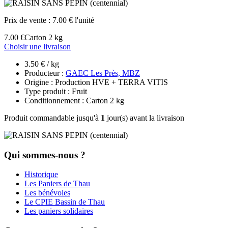
Prix de vente :
7.00 € l'unité
7.00 €
Carton 2 kg
Choisir une livraison
3.50 € / kg
Producteur :
GAEC Les Près, MBZ
Origine : Production HVE + TERRA VITIS
Type produit : Fruit
Conditionnement : Carton 2 kg
Produit commandable jusqu'à
1
jour(s) avant la livraison
Qui sommes-nous ?
Historique
Les Paniers de Thau
Les bénévoles
Le CPIE Bassin de Thau
Les paniers solidaires