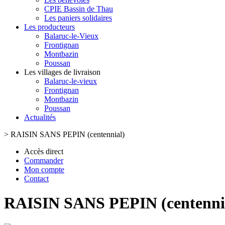
CPIE Bassin de Thau
Les paniers solidaires
Les producteurs
Balaruc-le-Vieux
Frontignan
Montbazin
Poussan
Les villages de livraison
Balaruc-le-vieux
Frontignan
Montbazin
Poussan
Actualités
>
RAISIN SANS PEPIN (centennial)
Accès direct
Commander
Mon compte
Contact
RAISIN SANS PEPIN (centenni