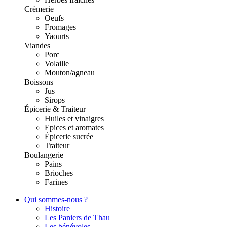
Crèmerie
Oeufs
Fromages
Yaourts
Viandes
Porc
Volaille
Mouton/agneau
Boissons
Jus
Sirops
Épicerie & Traiteur
Huiles et vinaigres
Epices et aromates
Épicerie sucrée
Traiteur
Boulangerie
Pains
Brioches
Farines
Qui sommes-nous ?
Histoire
Les Paniers de Thau
Les bénévoles