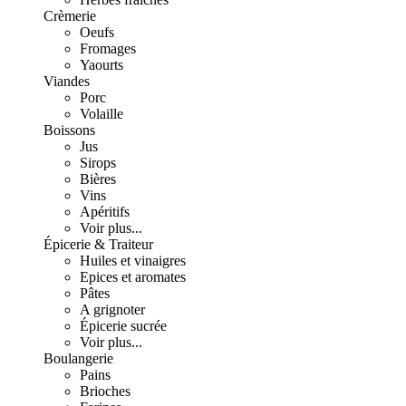
Crèmerie
Oeufs
Fromages
Yaourts
Viandes
Porc
Volaille
Boissons
Jus
Sirops
Bières
Vins
Apéritifs
Voir plus...
Épicerie & Traiteur
Huiles et vinaigres
Epices et aromates
Pâtes
A grignoter
Épicerie sucrée
Voir plus...
Boulangerie
Pains
Brioches