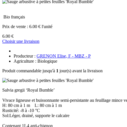
Bio français
Prix de vente :
6.00 € l'unité
6.00 €
Choisir une livraison
Producteur :
GRENON Elise, F - MBZ - P
Agriculture : Biologique
Produit commandable jusqu'à
1
jour(s) avant la livraison
Salvia gregii ‘Royal Bumble’
Vivace ligneuse et buissonnante semi-persistante au feuillage mince 
H: 80 cm à 1 m L: 80 cm à 1 m
Rusticité: -8 à -10 °C
Sol:Léger, drainé, supporte le calcaire
Contenant 1L4 anti-chignon