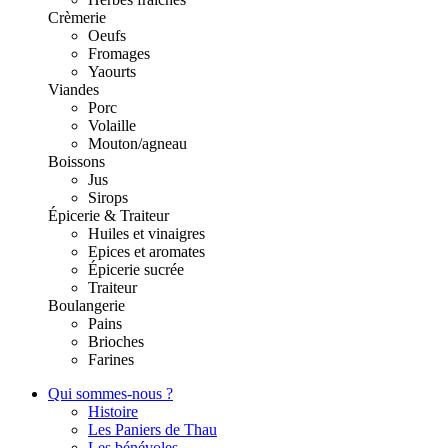
Crèmerie
Oeufs
Fromages
Yaourts
Viandes
Porc
Volaille
Mouton/agneau
Boissons
Jus
Sirops
Épicerie & Traiteur
Huiles et vinaigres
Epices et aromates
Épicerie sucrée
Traiteur
Boulangerie
Pains
Brioches
Farines
Qui sommes-nous ?
Histoire
Les Paniers de Thau
Les bénévoles