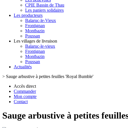
CPIE Bassin de Thau
Les paniers solidaires
Les producteurs
Balaruc-le-Vieux
Frontignan
Montbazin
Poussan
Les villages de livraison
Balaruc-le-vieux
Frontignan
Montbazin
Poussan
Actualités
>
Sauge arbustive à petites feuilles 'Royal Bumble'
Accès direct
Commander
Mon compte
Contact
Sauge arbustive à petites feuill