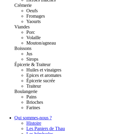
Crèmerie
Oeufs
Fromages
Yaourts
Viandes
Porc
Volaille
Mouton/agneau
Boissons
Jus
Sirops
Épicerie & Traiteur
Huiles et vinaigres
Epices et aromates
Épicerie sucrée
Traiteur
Boulangerie
Pains
Brioches
Farines
Qui sommes-nous ?
Histoire
Les Paniers de Thau
Les bénévoles