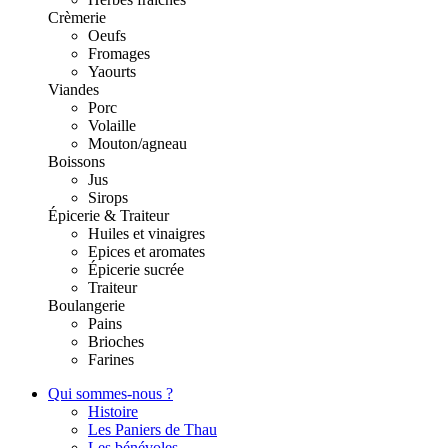
Crèmerie
Oeufs
Fromages
Yaourts
Viandes
Porc
Volaille
Mouton/agneau
Boissons
Jus
Sirops
Épicerie & Traiteur
Huiles et vinaigres
Epices et aromates
Épicerie sucrée
Traiteur
Boulangerie
Pains
Brioches
Farines
Qui sommes-nous ?
Histoire
Les Paniers de Thau
Les bénévoles