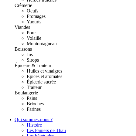
Crèmerie
Oeufs
Fromages
Yaourts
Viandes
Porc
Volaille
Mouton/agneau
Boissons
Jus
Sirops
Épicerie & Traiteur
Huiles et vinaigres
Epices et aromates
Épicerie sucrée
Traiteur
Boulangerie
Pains
Brioches
Farines
Qui sommes-nous ?
Histoire
Les Paniers de Thau
Les bénévoles