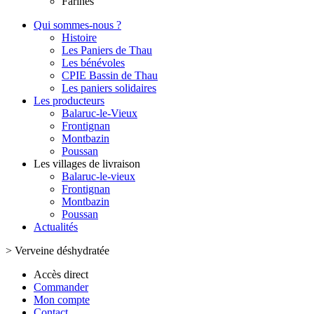
Farines
Qui sommes-nous ?
Histoire
Les Paniers de Thau
Les bénévoles
CPIE Bassin de Thau
Les paniers solidaires
Les producteurs
Balaruc-le-Vieux
Frontignan
Montbazin
Poussan
Les villages de livraison
Balaruc-le-vieux
Frontignan
Montbazin
Poussan
Actualités
>
Verveine déshydratée
Accès direct
Commander
Mon compte
Contact