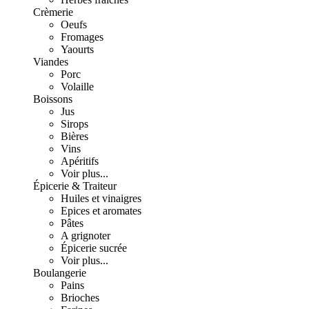
Crèmerie
Oeufs
Fromages
Yaourts
Viandes
Porc
Volaille
Boissons
Jus
Sirops
Bières
Vins
Apéritifs
Voir plus...
Épicerie & Traiteur
Huiles et vinaigres
Epices et aromates
Pâtes
A grignoter
Épicerie sucrée
Voir plus...
Boulangerie
Pains
Brioches