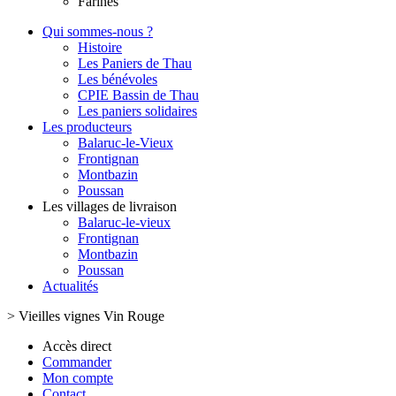
Farines
Qui sommes-nous ?
Histoire
Les Paniers de Thau
Les bénévoles
CPIE Bassin de Thau
Les paniers solidaires
Les producteurs
Balaruc-le-Vieux
Frontignan
Montbazin
Poussan
Les villages de livraison
Balaruc-le-vieux
Frontignan
Montbazin
Poussan
Actualités
>
Vieilles vignes Vin Rouge
Accès direct
Commander
Mon compte
Contact