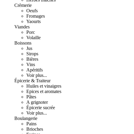
Crèmerie
Oeufs
Fromages
Yaourts
Viandes
Porc
Volaille
Boissons
Jus
Sirops
Bières
Vins
Apéritifs
Voir plus...
Épicerie & Traiteur
Huiles et vinaigres
Epices et aromates
Pâtes
A grignoter
Épicerie sucrée
Voir plus...
Boulangerie
Pains
Brioches