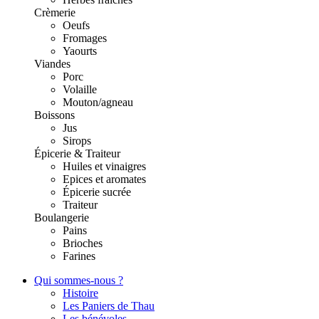
Crèmerie
Oeufs
Fromages
Yaourts
Viandes
Porc
Volaille
Mouton/agneau
Boissons
Jus
Sirops
Épicerie & Traiteur
Huiles et vinaigres
Epices et aromates
Épicerie sucrée
Traiteur
Boulangerie
Pains
Brioches
Farines
Qui sommes-nous ?
Histoire
Les Paniers de Thau
Les bénévoles