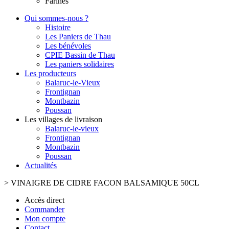
Farines
Qui sommes-nous ?
Histoire
Les Paniers de Thau
Les bénévoles
CPIE Bassin de Thau
Les paniers solidaires
Les producteurs
Balaruc-le-Vieux
Frontignan
Montbazin
Poussan
Les villages de livraison
Balaruc-le-vieux
Frontignan
Montbazin
Poussan
Actualités
>
VINAIGRE DE CIDRE FACON BALSAMIQUE 50CL
Accès direct
Commander
Mon compte
Contact