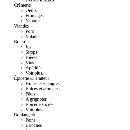
Crèmerie
Oeufs
Fromages
Yaourts
Viandes
Porc
Volaille
Boissons
Jus
Sirops
Bières
Vins
Apéritifs
Voir plus...
Épicerie & Traiteur
Huiles et vinaigres
Epices et aromates
Pâtes
A grignoter
Épicerie sucrée
Voir plus...
Boulangerie
Pains
Brioches