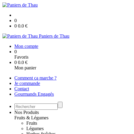
0
0
0.0
€
Paniers de Thau
Mon compte
0
Favoris
0
0.0
€
Mon panier
Comment ça marche ?
Je commande
Contact
Gourmands Engagés
Nos Produits
Fruits & Légumes
Fruits
Légumes
Herbes fraîches