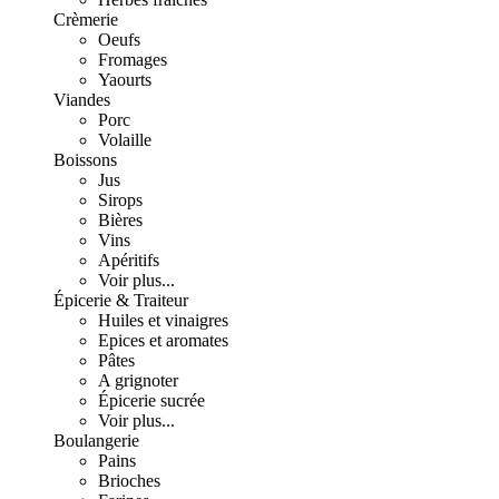
Crèmerie
Oeufs
Fromages
Yaourts
Viandes
Porc
Volaille
Boissons
Jus
Sirops
Bières
Vins
Apéritifs
Voir plus...
Épicerie & Traiteur
Huiles et vinaigres
Epices et aromates
Pâtes
A grignoter
Épicerie sucrée
Voir plus...
Boulangerie
Pains
Brioches