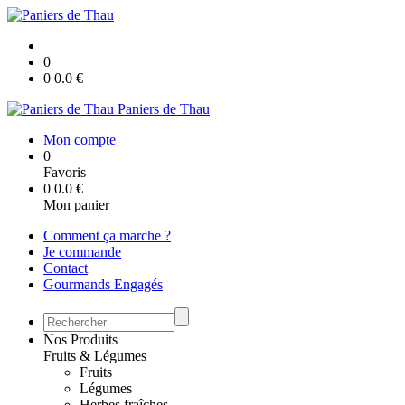
0
0
0.0
€
Paniers de Thau
Mon compte
0
Favoris
0
0.0
€
Mon panier
Comment ça marche ?
Je commande
Contact
Gourmands Engagés
Nos Produits
Fruits & Légumes
Fruits
Légumes
Herbes fraîches