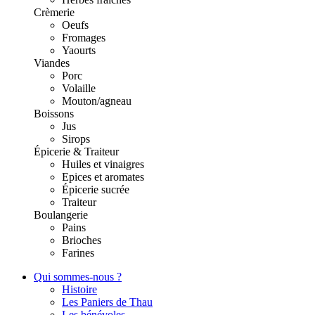
Crèmerie
Oeufs
Fromages
Yaourts
Viandes
Porc
Volaille
Mouton/agneau
Boissons
Jus
Sirops
Épicerie & Traiteur
Huiles et vinaigres
Epices et aromates
Épicerie sucrée
Traiteur
Boulangerie
Pains
Brioches
Farines
Qui sommes-nous ?
Histoire
Les Paniers de Thau
Les bénévoles