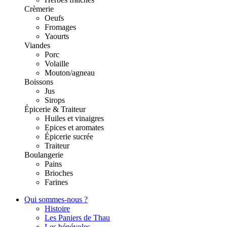
Crèmerie
Oeufs
Fromages
Yaourts
Viandes
Porc
Volaille
Mouton/agneau
Boissons
Jus
Sirops
Épicerie & Traiteur
Huiles et vinaigres
Epices et aromates
Épicerie sucrée
Traiteur
Boulangerie
Pains
Brioches
Farines
Qui sommes-nous ?
Histoire
Les Paniers de Thau
Les bénévoles