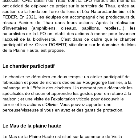
associatif CPIE Bassin de Thau, dont la LPO Hérault est membres
ont décidé de déployer ce projet sur le territoire de Thau, grâce au
soutien de la fondation Terre de liens et Léa Nature/Jardin bio, et le
FEDER. En 2021, les équipes ont accompagné cinq producteurs du
réseau Paniers de Thau dans leurs actions. Après la réalisation
d’inventaires (amphibiens, oiseaux, papillons, reptiles…), les
naturalistes de la LPO ont établi des actions à mener pour favoriser
l’accueil de la biodiversité. C’est dans ce cadre que le chantier
participatif chez Olivier ROBERT, viticulteur sur le domaine du Mas
de la Plaine Haute, est proposé.
Le chantier participatif
Le chantier se déroulera en deux temps : un atelier participatif de
fabrication et pose de nichoirs dédiés au Rougegorge familier, à la
mésange et à l’Effraie des clochers. Un moment pour découvrir les
spécificités de chacun et apprendre les gestes pour en refaire à la
maison ; et une visite de l’exploitation viticole pour découvrir le
terroir et les actions d’Olivier. Vous pouvez apporter une
perceuse/visseuse si vous en avez et des gants de protection.
Le Mas de la plaine haute
Le Mas de la Plaine Haute est situé sur la commune de Vic la