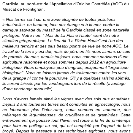
Gardiole, au nord-est de l'Appellation d’Origine Contrôlée (AOC) du
Muscat de Frontignan.
« Nos terres sont sur une zone éloignée de toutes pollutions
industrielles, en hauteur, face aux étangs et à la mer, contre la
garrigue sauvage du massif de la Gardiole classé en zone naturelle
protégée. Notre nom " Mas de La Plaine Haute" vient de notre
situation géographique. Le lieu-dit "La Plaine Haute" est l’un des
meilleurs terroirs et des plus beaux points de vue de notre AOC. Le
travail de la terre y est dur, mais de père en fils nous aimons ce coin
de paradis. Au mas, depuis toujours, nous sommes partisans d'une
agriculture raisonnée et nous sommes depuis 2012 en agriculture
biologique. Nous employons peu d’engrais, uniquement "organique
biologique". Nous ne faisons jamais de traitements contre les vers
de la grappe ni contre la pourriture. S’il y a quelques raisins abîmés,
ils seront laissés par les vendangeurs lors de la récolte (avantage
d’une vendange manuelle).
Nous n'avons jamais aimé les vignes avec des sols nus et stériles.
Depuis 2 ans toutes les terres sont conduites en agroécologie, nous
ne labourons plus l'inter-rang, nous semons en automne, des
mélanges de légumineuses, de crucifères et de graminées. Cette
enherbement qui pousse tout l'hiver, est roulé à la fin du printemps
pour faire un paillage au sol, qui est complété par l'apport de bois
broyé. Depuis le passage à ces techniques agricoles, nous avons