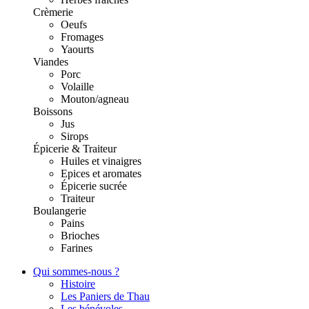
Crèmerie
Oeufs
Fromages
Yaourts
Viandes
Porc
Volaille
Mouton/agneau
Boissons
Jus
Sirops
Épicerie & Traiteur
Huiles et vinaigres
Epices et aromates
Épicerie sucrée
Traiteur
Boulangerie
Pains
Brioches
Farines
Qui sommes-nous ?
Histoire
Les Paniers de Thau
Les bénévoles